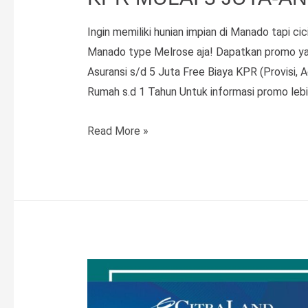
Ingin memiliki hunian impian di Manado tapi ci
Manado type Melrose aja! Dapatkan promo yan
Asuransi s/d 5 Juta Free Biaya KPR (Provisi,
Rumah s.d 1 Tahun Untuk informasi promo lebih
Dapatkan
Read More »
Promo
Type
Melrose!
Cicilan
KPR
mulai
3
Juta-