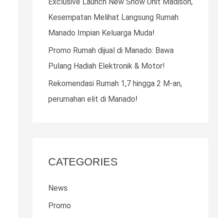
Exclusive Launch New Show Unit Madison,
o
Kesempatan Melihat Langsung Rumah
r
Manado Impian Keluarga Muda!
:
Promo Rumah dijual di Manado: Bawa
Pulang Hadiah Elektronik & Motor!
Rekomendasi Rumah 1,7 hingga 2 M-an,
perumahan elit di Manado!
CATEGORIES
News
Promo