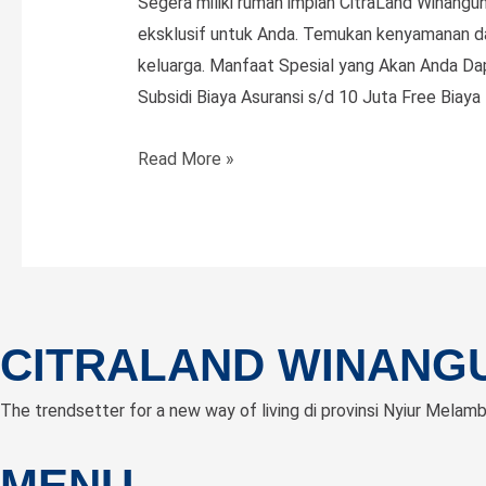
Segera miliki rumah impian CitraLand Winang
eksklusif untuk Anda. Temukan kenyamanan d
keluarga. Manfaat Spesial yang Akan Anda Da
Subsidi Biaya Asuransi s/d 10 Juta Free Biay
Dapatkan
Read More »
Promo
Tipe
Nashville
!
Free
Biaya
CITRALAND WINANG
KPR,
Free
The trendsetter for a new way of living di provinsi Nyiur Melamb
BPHTB
MENU
dan