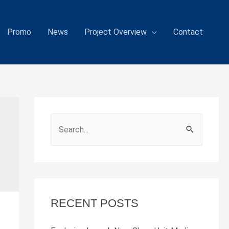
Promo
News
Project Overview
Contact
S
e
a
r
c
RECENT POSTS
h
f