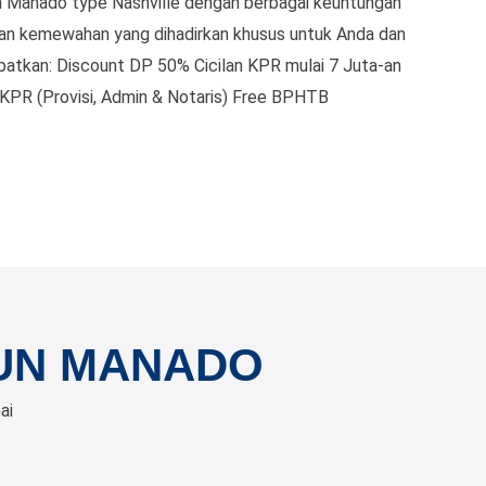
un Manado type Nashville dengan berbagai keuntungan
an kemewahan yang dihadirkan khusus untuk Anda dan
patkan: Discount DP 50% Cicilan KPR mulai 7 Juta-an
a KPR (Provisi, Admin & Notaris) Free BPHTB
UN MANADO
ai