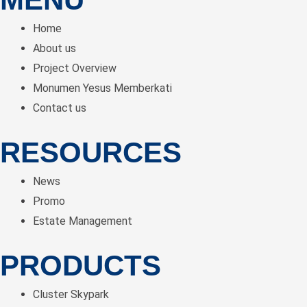
Free
Home
Internet
About us
s/d
Project Overview
1
Monumen Yesus Memberkati
Tahun!
Contact us
RESOURCES
News
Promo
Estate Management
PRODUCTS
Cluster Skypark