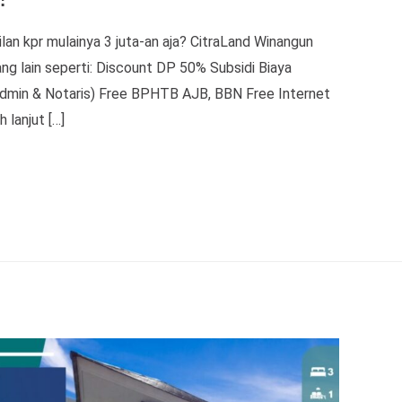
cilan kpr mulainya 3 juta-an aja? CitraLand Winangun
g lain seperti: Discount DP 50% Subsidi Biaya
 Admin & Notaris) Free BPHTB AJB, BBN Free Internet
 lanjut […]