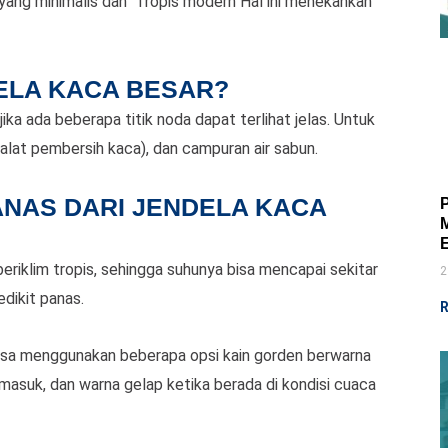
r yang minimalis dan Tropis modern Hal ini menekankan
ELA KACA BESAR?
ika ada beberapa titik noda dapat terlihat jelas. Untuk
lat pembersih kaca), dan campuran air sabun.
NAS DARI JENDELA KACA
eriklim tropis, sehingga suhunya bisa mencapai sekitar
2
dikit panas.
R
bisa menggunakan beberapa opsi kain gorden berwarna
asuk, dan warna gelap ketika berada di kondisi cuaca