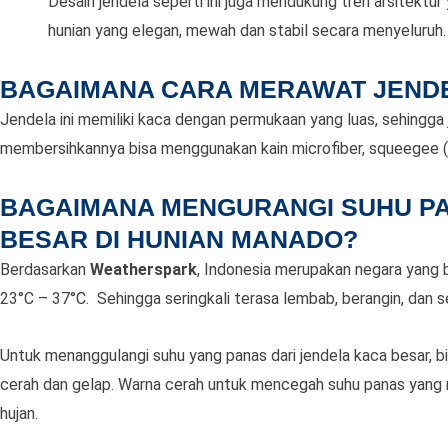
Desain jendela seperti ini juga mendukung tren arsitektu
hunian yang elegan, mewah dan stabil secara menyeluruh.
BAGAIMANA CARA MERAWAT JEND
Jendela ini memiliki kaca dengan permukaan yang luas, sehingga j
membersihkannya bisa menggunakan kain microfiber, squeegee (a
BAGAIMANA MENGURANGI SUHU PA
BESAR DI HUNIAN MANADO?
Berdasarkan
Weatherspark
, Indonesia merupakan negara yang b
23°C – 37°C. Sehingga seringkali terasa lembab, berangin, dan se
Untuk menanggulangi suhu yang panas dari jendela kaca besar, 
cerah dan gelap. Warna cerah untuk mencegah suhu panas yang m
hujan.