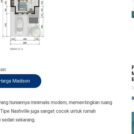
son
Harga Madison
2
R
r yang huniannya minimalis modern, mementingkan ruang
. Tipe Nashville juga sangat cocok untuk rumah
 sedari sekarang.